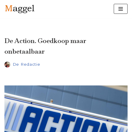
Ga
naar
de
inhoud
De Action. Goedkoop maar
onbetaalbaar
De Redactie