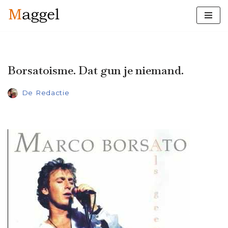
Ga
naar
de
inhoud
Borsatoisme. Dat gun je niemand.
De Redactie