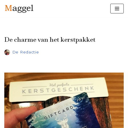
Ga
naar
de
inhoud
De charme van het kerstpakket
De Redactie