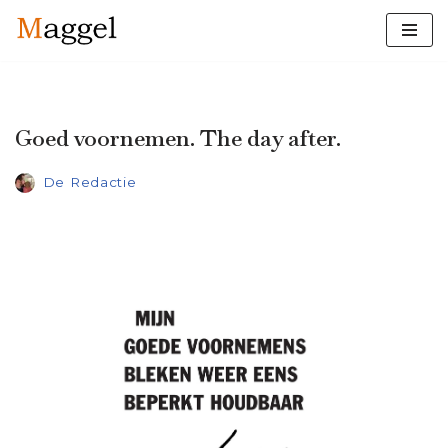
Ga
naar
de
inhoud
Goed voornemen. The day after.
De Redactie