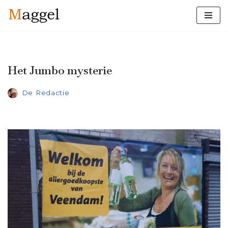
Ga
naar
de
inhoud
Het Jumbo mysterie
De Redactie