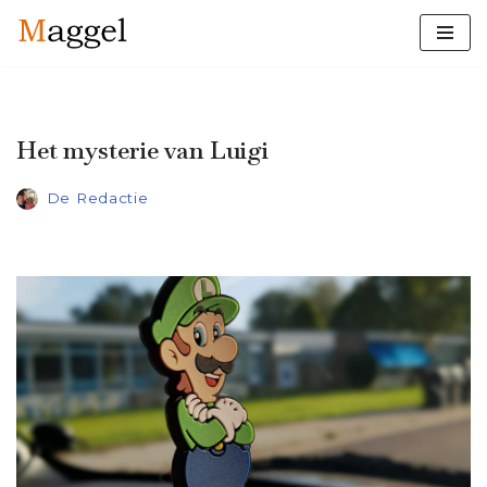
Ga
naar
de
inhoud
Het mysterie van Luigi
De Redactie