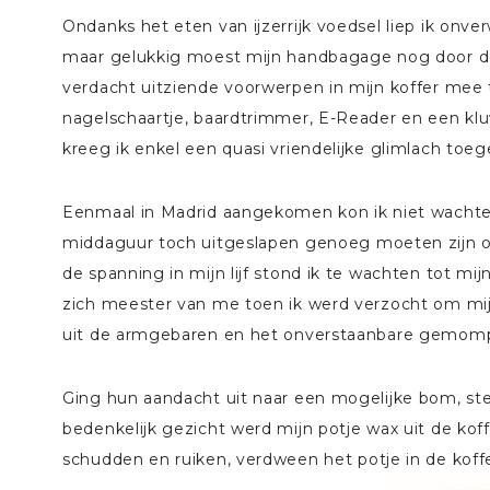
Ondanks het eten van ijzerrijk voedsel liep ik on
maar gelukkig moest mijn handbagage nog door de
verdacht uitziende voorwerpen in mijn koffer mee
nagelschaartje, baardtrimmer, E-Reader en een kluw
kreeg ik enkel een quasi vriendelijke glimlach toe
Eenmaal in Madrid aangekomen kon ik niet wachte
middaguur toch uitgeslapen genoeg moeten zijn om
de spanning in mijn lijf stond ik te wachten tot m
zich meester van me toen ik werd verzocht om mijn
uit de armgebaren en het onverstaanbare gemomp
Ging hun aandacht uit naar een mogelijke bom, s
bedenkelijk gezicht werd mijn potje wax uit de k
schudden en ruiken, verdween het potje in de koff