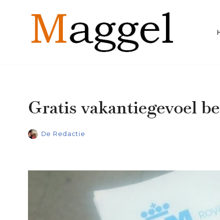
Ga
naar
de
inhoud
Gratis vakantiegevoel be
De Redactie