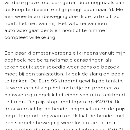
wil deze grove fout corrigeren door nogmaals aan
de knop te draaien en hij springt door naar 41. Met
een woeste armbeweging doe ik de radio uit, zo
hoeft het niet van mij. Het volume van een
autoradio gaat per 5 en nooit of te nimmer
compleet willekeurig.
Een paar kilometer verder zie ik ineens vanuit mijn
ooghoek het benzinelampje aanspringen als
teken dat ik zeer spoedig weer eens op bezoek
moet bij een tankstation. Ik pak de slang en begin
te tanken. De Euro 95 stroomt gewillig de tank in.
Ik werp een blik op het metertje en probeer zo
nauwkeurig mogelijk het einde van mijn tankbeurt
te timen. De prijs stopt met lopen op €49,94. Ik
druk voorzichtig de hendel nogmaals in en de prijs
loopt tergend langzaam op. Ik laat de hendel met
een soepele beweging weer los en zie tot mijn
grote schrik de prijs net doorschieten naar €50,01.