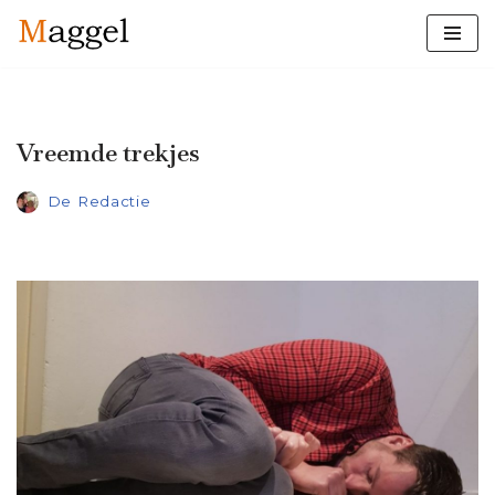
Ga
naar
de
inhoud
Vreemde trekjes
De Redactie