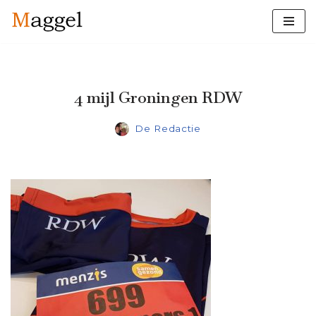
Ga
naar
de
inhoud
4 mijl Groningen RDW
De Redactie