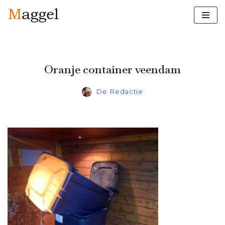
Ga
naar
de
inhoud
Oranje container veendam
De Redactie