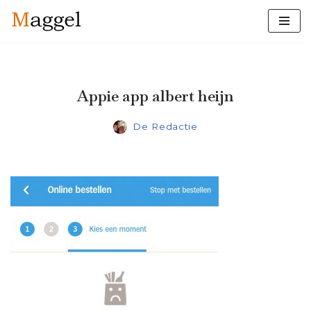
Ga
naar
de
inhoud
Appie app albert heijn
De Redactie