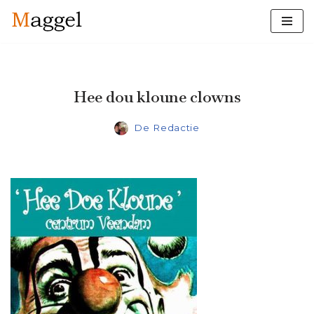
Ga
naar
de
inhoud
Hee dou kloune clowns
De Redactie