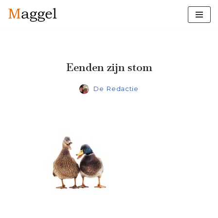
Ga
naar
de
inhoud
Eenden zijn stom
De Redactie