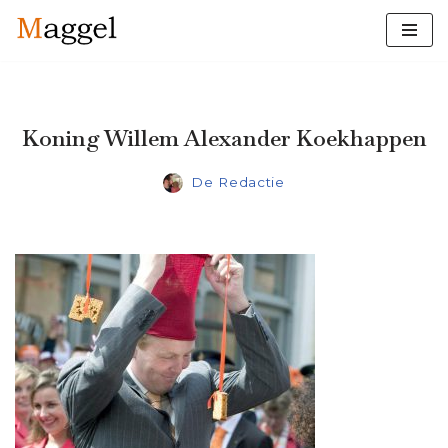
Ga
naar
de
inhoud
Koning Willem Alexander Koekhappen
De Redactie