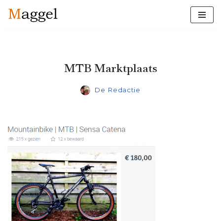
Ga
naar
de
inhoud
MTB Marktplaats
De Redactie