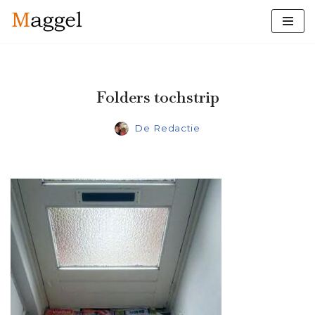
Ga
naar
de
inhoud
Folders tochstrip
De Redactie