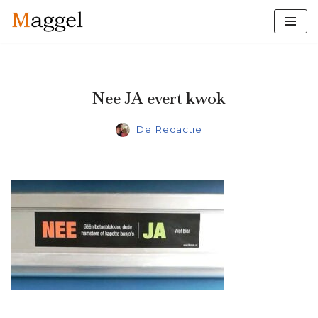
Ga
naar
de
inhoud
Nee JA evert kwok
De Redactie