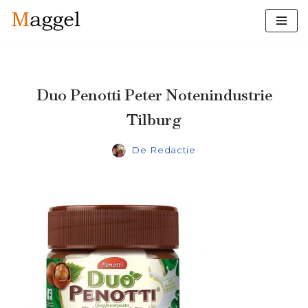
Ga
naar
de
inhoud
Duo Penotti Peter Notenindustrie
Tilburg
De Redactie