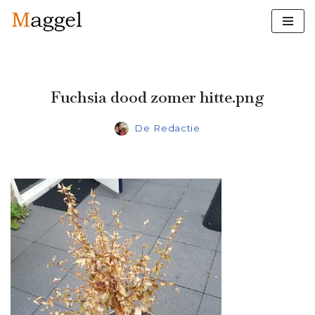
Ga
naar
de
inhoud
Fuchsia dood zomer hitte.png
De Redactie