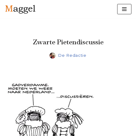
Ga
naar
de
inhoud
Zwarte Pietendiscussie
De Redactie