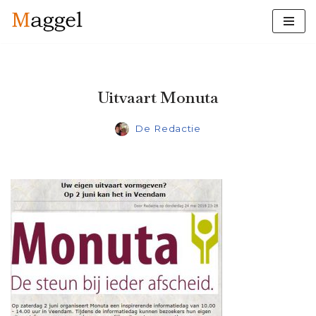
Ga
naar
de
inhoud
Uitvaart Monuta
De Redactie