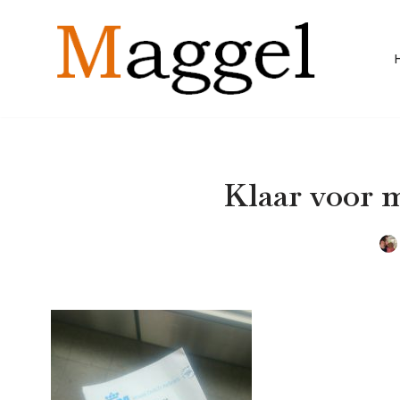
Ga
naar
de
inhoud
Klaar voor 