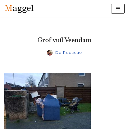
Ga
naar
de
inhoud
Grof vuil Veendam
De Redactie